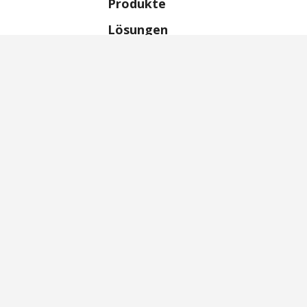
Produkte
Lösungen
Wissen & Ressourcen
Über uns
(öffnet sich in einem ne
Karriere